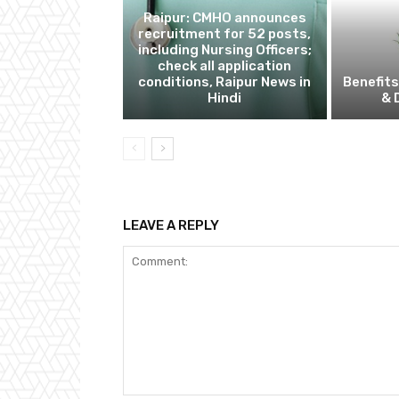
Raipur: CMHO announces
recruitment for 52 posts,
including Nursing Officers;
check all application
conditions, Raipur News in
Benefits
Hindi
& 
LEAVE A REPLY