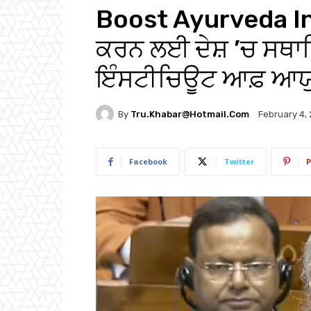
Boost Ayurveda In I
ਕਰਨ ਲਈ ਦੇਸ਼ ’ਚ ਸਥਾ
ਇੰਸਟੀਚਿਊਟ ਆਫ਼ ਆਯੁਰਵ
By
Tru.khabar@hotmail.com
February 4,
Facebook
Twitter
P