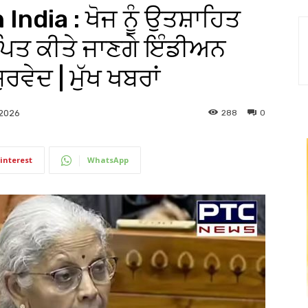
ndia : ਖੋਜ ਨੂੰ ਉਤਸ਼ਾਹਿਤ
ਪਿਤ ਕੀਤੇ ਜਾਣਗੇ ਇੰਡੀਅਨ
ੇਦ | ਮੁੱਖ ਖਬਰਾਂ
288
0
 2026
interest
WhatsApp