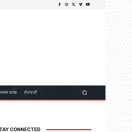
ਅਜਬ ਗਜਬ
ਸੰਪਾਦਕੀ
TAY CONNECTED