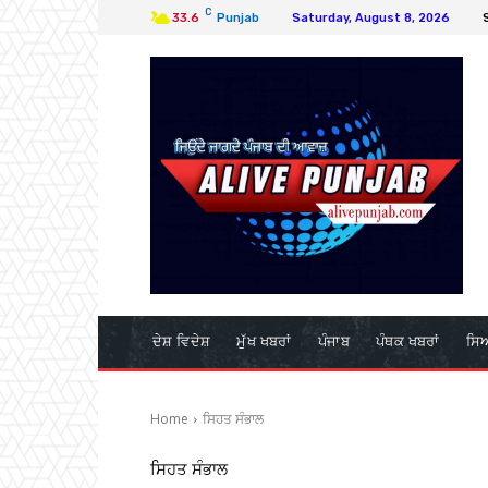
C
33.6
Punjab
Saturday, August 8, 2026
ਦੇਸ਼ ਵਿਦੇਸ਼
ਮੁੱਖ ਖਬਰਾਂ
ਪੰਜਾਬ
ਪੰਥਕ ਖਬਰਾਂ
ਸਿ
Home
ਸਿਹਤ ਸੰਭਾਲ
ਸਿਹਤ ਸੰਭਾਲ