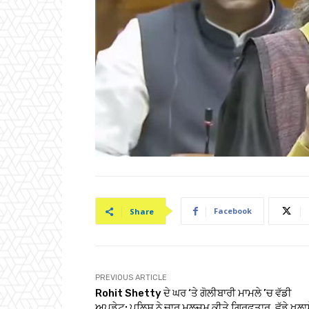
Facebook
Share
PREVIOUS ARTICLE
Rohit Shetty ਦੇ ਘਰ ‘ਤੇ ਗੋਲੀਬਾਰੀ ਮਾਮਲੇ ’ਚ ਵੱਡੀ
ਅਪਡੇਟ; ਪੁਲਿਸ ਨੇ ਚਾਰ ਮੁਲਜ਼ਮ ਕੀਤੇ ਗ੍ਰਿਫ਼ਤਾਰ, ਵੱਡੇ ਖੁਲਾ