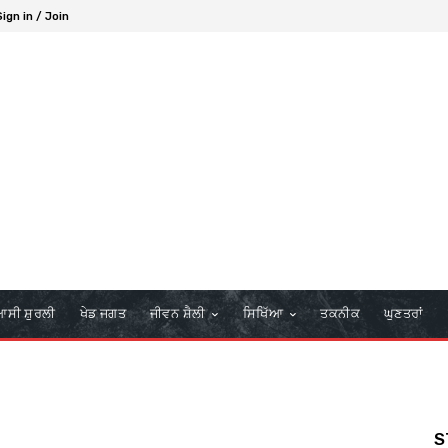
Sign in / Join
ਆਸੀ ਸ਼ੁਰਲੀ
ਖੇਡ ਜਗਤ
ਜੀਵਨ ਸ਼ੈਲੀ
ਸਿਖਿੱਆ
ਤਕਨੀਕ
ਘੁਣਤਰਾਂ
S