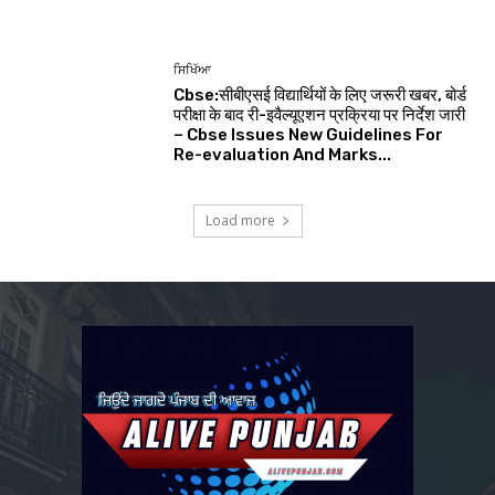
ਸਿਖਿੱਆ
Cbse:सीबीएसई विद्यार्थियों के लिए जरूरी खबर, बोर्ड
परीक्षा के बाद री-इवैल्यूएशन प्रक्रिया पर निर्देश जारी
– Cbse Issues New Guidelines For
Re-evaluation And Marks...
Load more