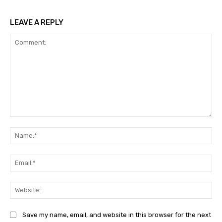
LEAVE A REPLY
Comment:
Na
Ema
Web
Save my name, email, and website in this browser for the next