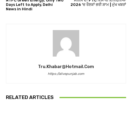
NTPC Green Energy; Only Two
ਸਲੀਮ ਦੀ PTC ਵਿਸਾਖੀ ਇਨਫਿਨੀਆ
Days Left to Apply, Delhi
2026 ‘ਚ ਰੌਣਕਾਂ ਭਰੀ ਸ਼ਾਮ | ਮੁੱਖ ਖਬਰਾਂ
News in Hindi
Tru.khabar@hotmail.com
https://alivepunjab.com
RELATED ARTICLES